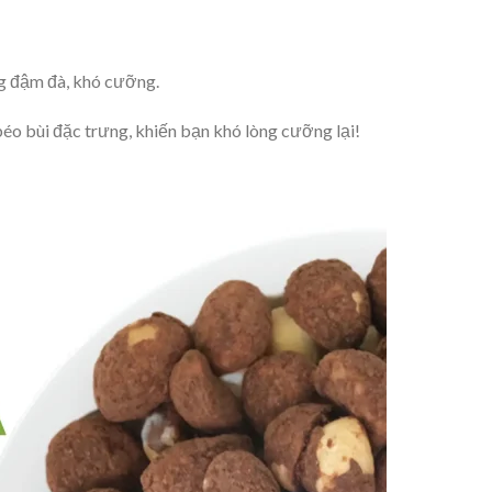
g đậm đà, khó cưỡng.
béo bùi đặc trưng, khiến bạn khó lòng cưỡng lại!