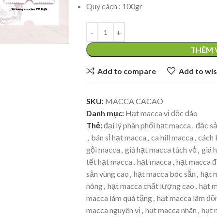
Quy cách : 100gr
THÊM 
Add to compare
Add to wis
SKU:
MACCA CACAO
Danh mục:
Hạt macca vị độc đáo
Thẻ:
đại lý phân phối hạt macca
,
đặc s
,
bán sỉ hạt macca
,
ca hill macca
,
cách 
gội macca
,
giá hạt macca tách vỏ
,
giá 
tết hạt macca
,
hạt macca
,
hạt macca 
sản vùng cao
,
hạt macca bóc sẵn
,
hạt 
nông
,
hạt macca chất lượng cao
,
hạt 
macca làm quà tặng
,
hạt macca lâm đồ
macca nguyên vị
,
hạt macca nhân
,
hạt 