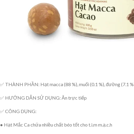
✅ THÀNH PHẦN: Hạt macca (88 %), muối (0.1 %), đường (7.1 %),
✅ HƯỚNG DẪN SỬ DỤNG: Ăn trực tiếp
✅ CÔNG DỤNG:
● Hạt Mắc Ca chứa nhiều chất béo tốt cho t.i.m m.ạ.c.h