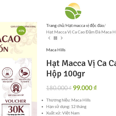
Trang chủ
Hạt macca vị độc đáo
-45%
Hạt Macca Vị Ca Cao Đậm Đà Maca Hi
Maca Hills
Hạt Macca Vị Ca C
Hộp 100gr
99.000
₫
180.000
₫
Thương hiệu: Maca Hills
Hạn sử dụng: 12 tháng
Xuất xứ: Việt Nam