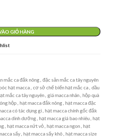
VÀO GIỎ HÀNG
hlist
ản mắc ca đắk nông
,
đặc sản mắc ca tây nguyên
bóc hạt macca
,
cơ sở chế biến hạt mắc ca
,
dầu
hạt mắc ca tây nguyên
,
giá macca nhân
,
hộp quà
đóng hộp
,
hạt macca đắk nông
,
hạt macca đặc
macca có tác dụng gì
,
hạt macca chính gốc đắk
macca dinh dưỡng
,
hạt macca giá bao nhiêu
,
hạt
ng
,
hạt macca nứt vỏ
,
hạt macca ngon
,
hạt
macca sấy
,
hạt macca sấy khô
,
hạt macca size