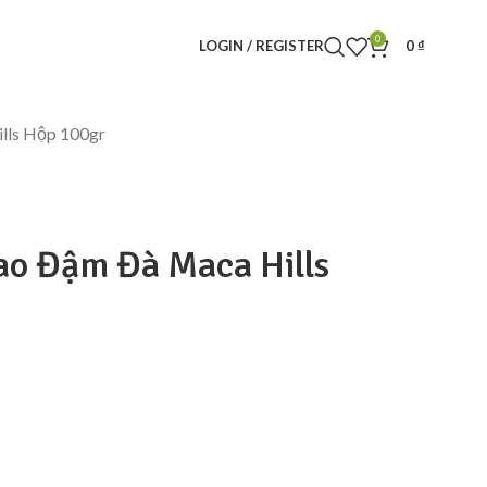
0
LOGIN / REGISTER
0
₫
lls Hộp 100gr
ao Đậm Đà Maca Hills