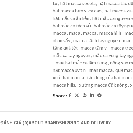
to
,
hạt macca socola
,
hạt macca tác d
hạt macca tẩm vị ca cao
,
hạt macca xuấ
hạt mắc ca ăn liền
,
hạt mắc ca nguyên 
hạt mắc ca tách vỏ
,
hạt mắc ca tây ngu
macca
,
maca
,
macca
,
macca hills
,
mac
nhân sấy
,
macca sạch tây nguyên
,
macc
tặng quà tết
,
macca tẩm vị
,
macca tre
mắc ca tây nguyên
,
mắc ca vùng tây ng
,
mua hạt mắc ca lâm đồng
,
nông sản m
hạt macca uy tín
,
nhân macca
,
quả macc
xuất hạt macca
,
tác dụng của hạt mac 
macca hills.
,
xưởng macca đắk nông
,
x
Share:
Ả
ĐÁNH GIÁ (0)
ABOUT BRAND
SHIPPING AND DELIVERY