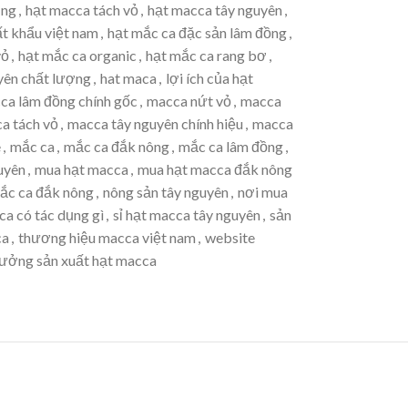
ụng
,
hạt macca tách vỏ
,
hạt macca tây nguyên
,
t khẩu việt nam
,
hạt mắc ca đặc sản lâm đồng
,
vỏ
,
hạt mắc ca organic
,
hạt mắc ca rang bơ
,
yên chất lượng
,
hat maca
,
lợi ích của hạt
ca lâm đồng chính gốc
,
macca nứt vỏ
,
macca
a tách vỏ
,
macca tây nguyên chính hiệu
,
macca
e
,
mắc ca
,
mắc ca đắk nông
,
mắc ca lâm đồng
,
uyên
,
mua hạt macca
,
mua hạt macca đắk nông
ắc ca đắk nông
,
nông sản tây nguyên
,
nơi mua
a có tác dụng gì
,
sỉ hạt macca tây nguyên
,
sản
ca
,
thương hiệu macca việt nam
,
website
ưởng sản xuất hạt macca