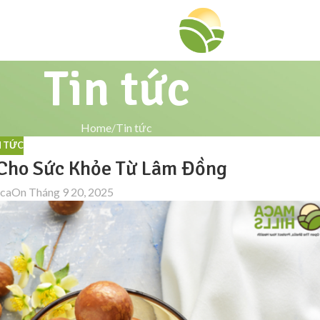
Tin tức
Home
Tin tức
N TỨC
a Cho Sức Khỏe Từ Lâm Đồng
aca
On Tháng 9 20, 2025