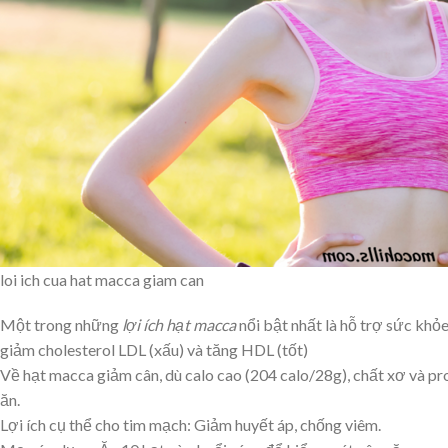
loi ich cua hat macca giam can
Một trong những
lợi ích hạt macca
nổi bật nhất là hỗ trợ sức khỏ
giảm cholesterol LDL (xấu) và tăng HDL (tốt)
Về hạt macca giảm cân, dù calo cao (204 calo/28g), chất xơ và pr
ăn.
Lợi ích cụ thể cho tim mạch:
Giảm huyết áp, chống viêm.