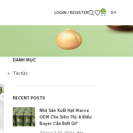
0
LOGIN / REGISTER
0
₫
DANH MỤC
Tin tức
RECENT POSTS
Nhà Sản Xuất Hạt Macca
OEM Cho Siêu Thị: 8 Điều
Buyer Cần Biết Gì?
Tháng 7 21, 2026
No