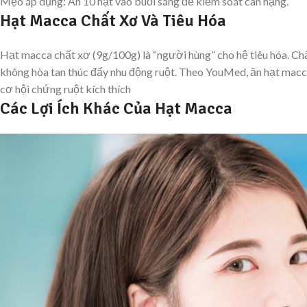
Mẹo áp dụng:
Ăn 10 hạt vào buổi sáng để kiểm soát cân nặng.
Hạt Macca Chất Xơ Và Tiêu Hóa
Hạt macca chất xơ (9g/100g) là “người hùng” cho hệ tiêu hóa. Chấ
không hòa tan thúc đẩy nhu động ruột. Theo YouMed, ăn hạt macca
cơ hội chứng ruột kích thích
Các Lợi Ích Khác Của Hạt Macca