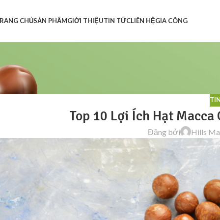
RANG CHỦ
SẢN PHẨM
GIỚI THIỆU
TIN TỨC
LIÊN HỆ
GIA CÔNG
TI
Top 10 Lợi Ích Hạt Macc
Đăng bởi
Hills M